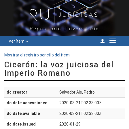
Ver ítem
Cambiar
navegac
Mostrar el registro sencillo del ítem
Cicerón: la voz juiciosa del
Imperio Romano
dc.creator
Salvador Ale, Pedro
dc.date.accessioned
2020-03-21T02:33:00Z
dc.date.available
2020-03-21T02:33:00Z
dc.date.issued
2020-01-29