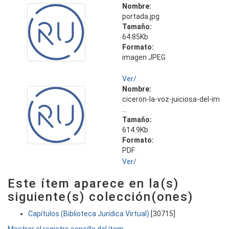
Nombre:
portada.jpg
Tamaño:
64.85Kb
Formato:
imagen JPEG
Ver/
Nombre:
ciceron-la-voz-juiciosa-del-im
...
Tamaño:
614.9Kb
Formato:
PDF
Ver/
Este ítem aparece en la(s)
siguiente(s) colección(ones)
Capítulos (Biblioteca Jurídica Virtual)
[30715]