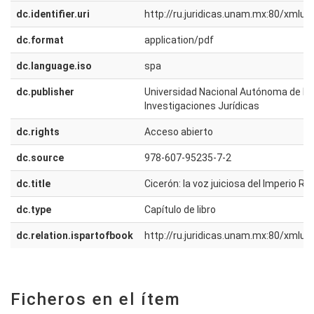
dc.identifier.uri
http://ru.juridicas.unam.mx:80/xmlu
dc.format
application/pdf
dc.language.iso
spa
dc.publisher
Universidad Nacional Autónoma de Méx
Investigaciones Jurídicas
dc.rights
Acceso abierto
dc.source
978-607-95235-7-2
dc.title
Cicerón: la voz juiciosa del Imperio 
dc.type
Capítulo de libro
dc.relation.ispartofbook
http://ru.juridicas.unam.mx:80/xmlu
Ficheros en el ítem