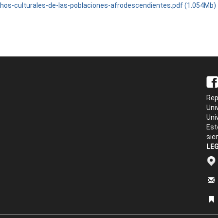
hos-culturales-de-las-poblaciones-afrodescendientes.pdf (1.054Mb)
Rep
Uni
Uni
Est
sie
LEG