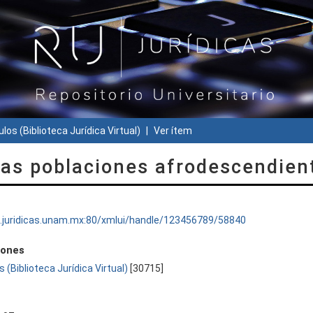
ulos (Biblioteca Jurídica Virtual)
Ver ítem
las poblaciones afrodescendien
ru.juridicas.unam.mx:80/xmlui/handle/123456789/58840
iones
s (Biblioteca Jurídica Virtual)
[30715]