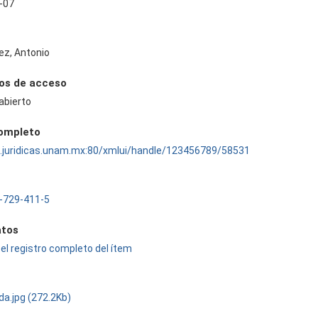
-07
ez, Antonio
os de acceso
abierto
completo
ru.juridicas.unam.mx:80/xmlui/handle/123456789/58531
-729-411-5
tos
el registro completo del ítem
da.jpg (272.2Kb)