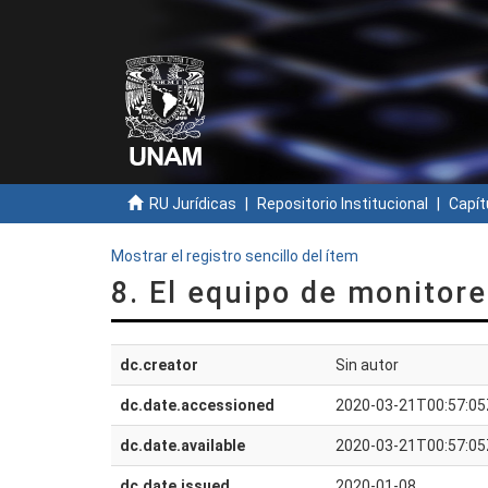
RU Jurídicas
Repositorio Institucional
Capít
Mostrar el registro sencillo del ítem
8. El equipo de monitor
dc.creator
Sin autor
dc.date.accessioned
2020-03-21T00:57:05
dc.date.available
2020-03-21T00:57:05
dc.date.issued
2020-01-08