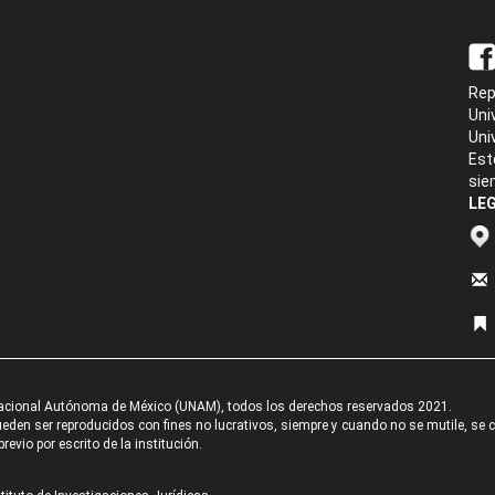
Rep
Uni
Uni
Est
sie
LEG
acional Autónoma de México (UNAM), todos los derechos reservados 2021.
den ser reproducidos con fines no lucrativos, siempre y cuando no se mutile, se cit
revio por escrito de la institución.