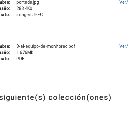
mbre:
portada.jpg
Ver/
maño:
283.4Kb
mato:
imagen JPEG
mbre:
8-el-equipo-de-monitoreo.pdf
Ver/
maño:
1.676Mb
mato:
PDF
 siguiente(s) colección(ones)