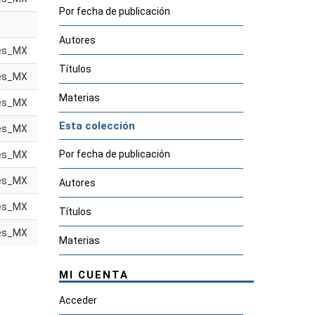
Por fecha de publicación
Autores
es_MX
Títulos
es_MX
Materias
es_MX
Esta colección
es_MX
Por fecha de publicación
es_MX
es_MX
Autores
es_MX
Títulos
es_MX
Materias
MI CUENTA
Acceder