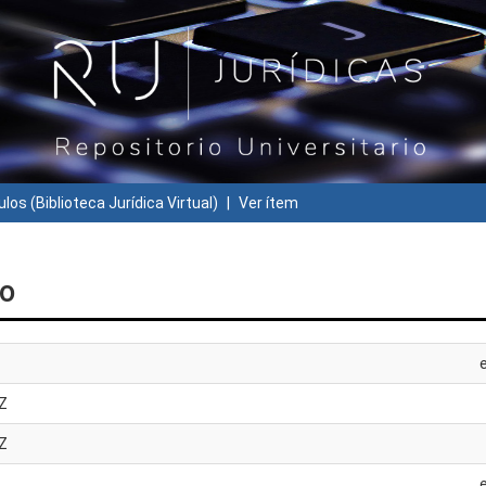
ulos (Biblioteca Jurídica Virtual)
Ver ítem
eo
Z
Z