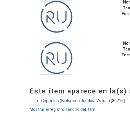
No
Ta
For
No
Ta
For
Este ítem aparece en la(s)
Capítulos (Biblioteca Jurídica Virtual)
[30715]
Mostrar el registro sencillo del ítem