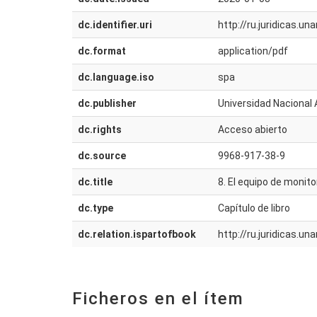
dc.identifier.uri
http://ru.juridicas.
dc.format
application/pdf
dc.language.iso
spa
dc.publisher
Universidad Nacional 
dc.rights
Acceso abierto
dc.source
9968-917-38-9
dc.title
8. El equipo de monit
dc.type
Capítulo de libro
dc.relation.ispartofbook
http://ru.juridicas.
Ficheros en el ítem