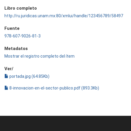
Libro completo
http://ru.juridicas.unam.mx:80/xmlui/handle/123456789/58497
Fuente
978-607-9026-81-3
Metadatos
Mostrar el registro completo del ítem
Ver/
portada.jpg (64.85Kb)
8-innovacion-en-el-sector-publico.pdf (893.3Kb)