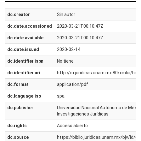
dc.creator
Sin autor
dc.date.accessioned
2020-03-21T00:10:47Z
dc.date.available
2020-03-21T00:10:47Z
dc.date.issued
2020-02-14
dc.identifier.isbn
No tiene
dc.identifier.uri
http://ru.juridicas.unam.mx:80/xmlui/h
dc.format
application/pdf
dc.language.iso
spa
dc.publisher
Universidad Nacional Autónoma de México.
Investigaciones Jurídicas
dc.rights
Acceso abierto
dc.source
https://biblio.juridicas.unam.mx/bjv/id/6