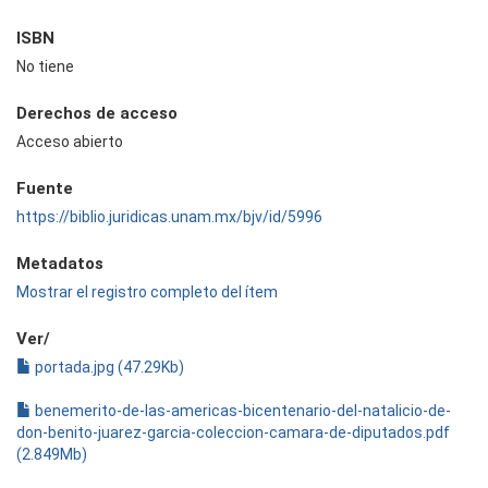
ISBN
No tiene
Derechos de acceso
Acceso abierto
Fuente
https://biblio.juridicas.unam.mx/bjv/id/5996
Metadatos
Mostrar el registro completo del ítem
Ver/
portada.jpg (47.29Kb)
benemerito-de-las-americas-bicentenario-del-natalicio-de-
don-benito-juarez-garcia-coleccion-camara-de-diputados.pdf
(2.849Mb)