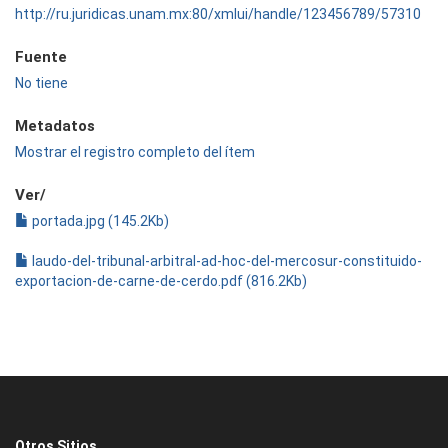
http://ru.juridicas.unam.mx:80/xmlui/handle/123456789/57310
Fuente
No tiene
Metadatos
Mostrar el registro completo del ítem
Ver/
portada.jpg (145.2Kb)
laudo-del-tribunal-arbitral-ad-hoc-del-mercosur-constituido-
exportacion-de-carne-de-cerdo.pdf (816.2Kb)
Otros Sitios