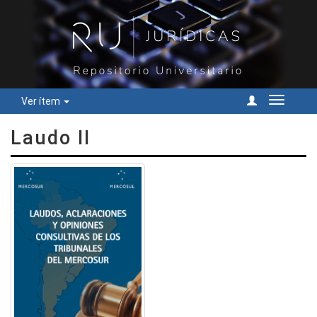
Ver ítem
Cambiar
navegac
Laudo II