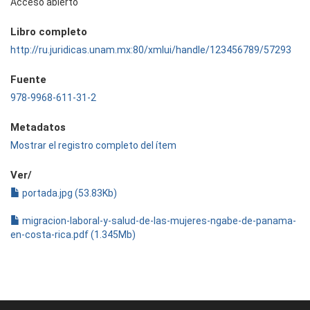
Acceso abierto
Libro completo
http://ru.juridicas.unam.mx:80/xmlui/handle/123456789/57293
Fuente
978-9968-611-31-2
Metadatos
Mostrar el registro completo del ítem
Ver/
portada.jpg (53.83Kb)
migracion-laboral-y-salud-de-las-mujeres-ngabe-de-panama-
en-costa-rica.pdf (1.345Mb)