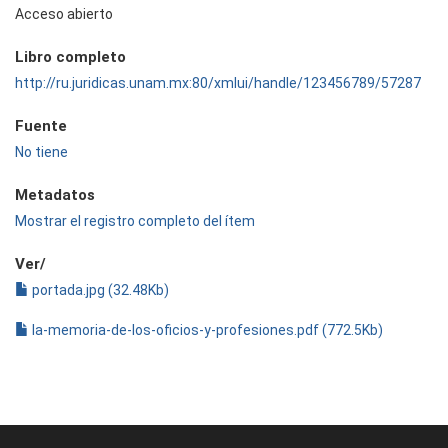
Acceso abierto
Libro completo
http://ru.juridicas.unam.mx:80/xmlui/handle/123456789/57287
Fuente
No tiene
Metadatos
Mostrar el registro completo del ítem
Ver/
portada.jpg (32.48Kb)
la-memoria-de-los-oficios-y-profesiones.pdf (772.5Kb)