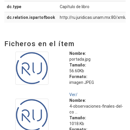
dc.type
Capítulo de libro
dc.relation.ispartofbook
http://ru.juridicas.unam.mx:80/xmlu
Ficheros en el ítem
Nombre:
portada.jpg
Tamaño:
56.60Kb
Formato:
imagen JPEG
Ver/
Nombre:
4-observaciones-finales-del-
co ...
Tamaño:
1018.Kb
Formato: