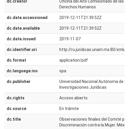
dc.creator
Oficina del Alto Comisionado de las N
Derechos Humanos
dc.date.accessioned
2019-12-11T21:39:52Z
dc.date.available
2019-12-11T21:39:52Z
dc.date.issued
2019-11-07
dc.identifier.uri
http://ru.juridicas.unam.mx:80/xmlu
dc.format
application/pdf
dc.language.iso
spa
dc.publisher
Universidad Nacional Autónoma de Méx
Investigaciones Jurídicas
dc.rights
Acceso abierto
dc.source
En trámite
dc.title
Observaciones finales del Comité para
Discriminación contra la Mujer: Méxic