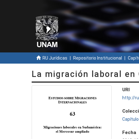
RU Jurídicas
Repositorio Institucional
Capít
La migración laboral en 
URI
http://
Colecc
Capítulo
Fecha