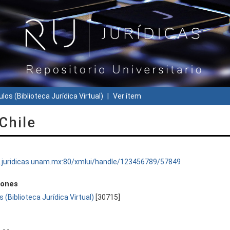
ulos (Biblioteca Jurídica Virtual)
Ver ítem
Chile
ru.juridicas.unam.mx:80/xmlui/handle/123456789/57849
iones
s (Biblioteca Jurídica Virtual)
[30715]