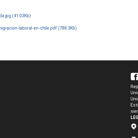
da.jpg (41.03Kb)
igracion-laboral-en-chile.pdf (788.3Kb)
Rep
Uni
Uni
Est
sie
LEG