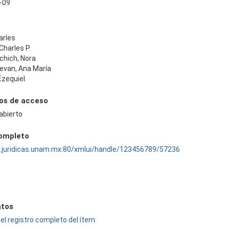
-09
arles
Charles P.
chich, Nora
evan, Ana María
Ezequiel
os de acceso
abierto
completo
ru.juridicas.unam.mx:80/xmlui/handle/123456789/57236
tos
el registro completo del ítem