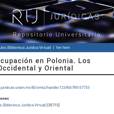
ulos (Biblioteca Jurídica Virtual)
Ver ítem
ocupación en Polonia. Los
ccidental y Oriental
ru.juridicas.unam.mx:80/xmlui/handle/123456789/57733
iones
s (Biblioteca Jurídica Virtual)
[30715]