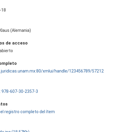
-18
Klaus (Alemania)
os de acceso
abierto
completo
ru.juridicas.unam.mx:80/xmlui/handle/123456789/57212
: 978-607-30-2357-3
tos
el registro completo del ítem