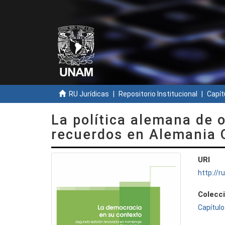
RU Jurídicas
Repositorio Institucional
Capít
La política alemana de 
recuerdos en Alemania O
URI
http://
Colecc
Capítulo