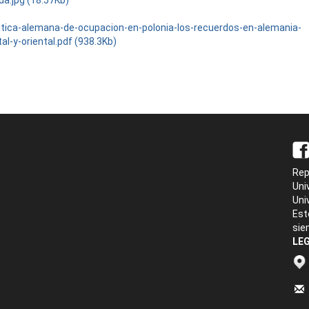
da.jpg (18.57Kb)
litica-alemana-de-ocupacion-en-polonia-los-recuerdos-en-alemania-
al-y-oriental.pdf (938.3Kb)
Rep
Uni
Uni
Est
sie
LEG