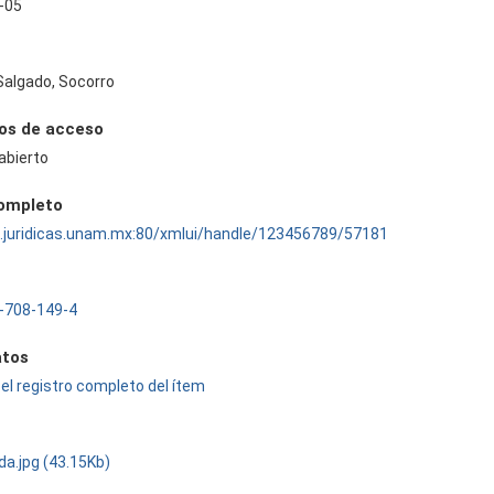
-05
Salgado, Socorro
os de acceso
abierto
completo
ru.juridicas.unam.mx:80/xmlui/handle/123456789/57181
-708-149-4
tos
el registro completo del ítem
da.jpg (43.15Kb)