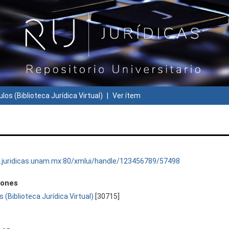
ulos (Biblioteca Jurídica Virtual)
Ver ítem
ru.juridicas.unam.mx:80/xmlui/handle/123456789/57498
iones
s (Biblioteca Jurídica Virtual)
[30715]