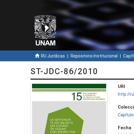
RU Jurídicas
Repositorio Institucional
Capít
ST-JDC-86/2010
URI
http://
Colecc
Capítulo
Fecha