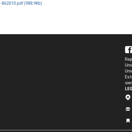
c-862010.pdf (988.9Kb)
Rep
Uni
Uni
Est
sie
LEG