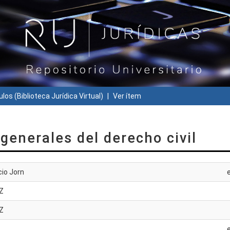
ulos (Biblioteca Jurídica Virtual)
Ver ítem
 generales del derecho civil
cio Jorn
Z
Z