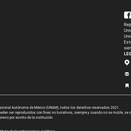
Rep
Uni
Uni
Est
sie
LEG
acional Autónoma de México (UNAM), todos los derechos reservados 2021.
den ser reproducidos con fines no lucrativos, siempre y cuando no se mutile, se cit
revio por escrito de la institución.