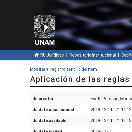
RU Jurídicas
Repositorio Institucional
Capít
Mostrar el registro sencillo del ítem
Aplicación de las reglas
dc.creator
Foeth Persson, Mauri
dc.date.accessioned
2019-12-11T21:11:12
dc.date.available
2019-12-11T21:11:12
dc.date.issued
2019-11-15