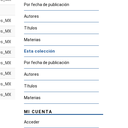
Por fecha de publicación
Autores
es_MX
Títulos
es_MX
Materias
es_MX
Esta colección
es_MX
Por fecha de publicación
es_MX
es_MX
Autores
es_MX
Títulos
es_MX
Materias
MI CUENTA
Acceder