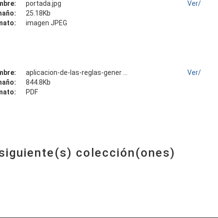
mbre:
portada.jpg
Ver/
maño:
25.18Kb
mato:
imagen JPEG
mbre:
aplicacion-de-las-reglas-gener ...
Ver/
maño:
844.8Kb
mato:
PDF
 siguiente(s) colección(ones)