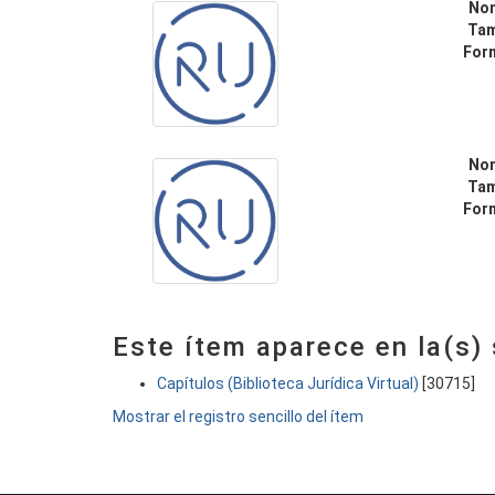
No
Ta
For
No
Ta
For
Este ítem aparece en la(s)
Capítulos (Biblioteca Jurídica Virtual)
[30715]
Mostrar el registro sencillo del ítem