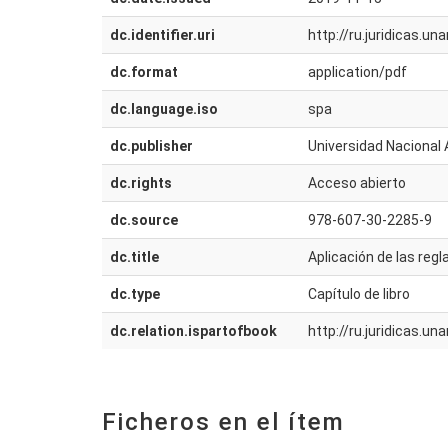
dc.identifier.uri
http://ru.juridicas.
dc.format
application/pdf
dc.language.iso
spa
dc.publisher
Universidad Nacional 
dc.rights
Acceso abierto
dc.source
978-607-30-2285-9
dc.title
Aplicación de las regl
dc.type
Capítulo de libro
dc.relation.ispartofbook
http://ru.juridicas.
Ficheros en el ítem