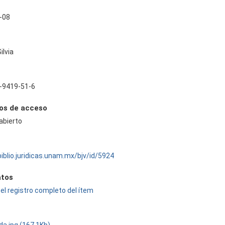
-08
ilvia
-9419-51-6
os de acceso
abierto
biblio.juridicas.unam.mx/bjv/id/5924
tos
el registro completo del ítem