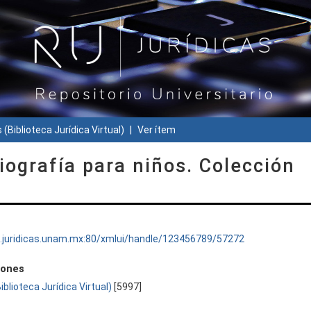
 (Biblioteca Jurídica Virtual)
Ver ítem
ografía para niños. Colección
ru.juridicas.unam.mx:80/xmlui/handle/123456789/57272
iones
Biblioteca Jurídica Virtual)
[5997]