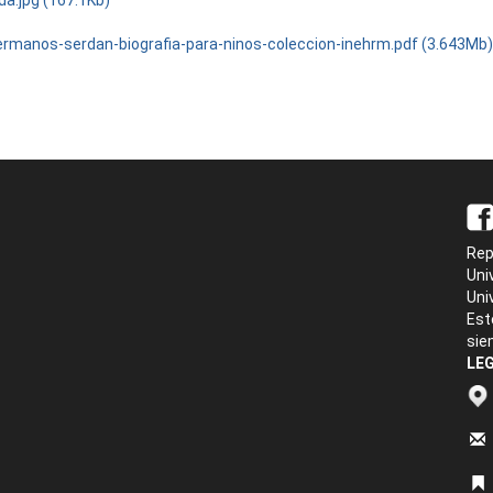
da.jpg (167.1Kb)
ermanos-serdan-biografia-para-ninos-coleccion-inehrm.pdf (3.643Mb
Rep
Uni
Uni
Est
sie
LEG