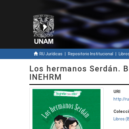
RU Jurídicas
Repositorio Institucional
Libros
Los hermanos Serdán. Bi
INEHRM
URI
http://
Colecc
Libros (