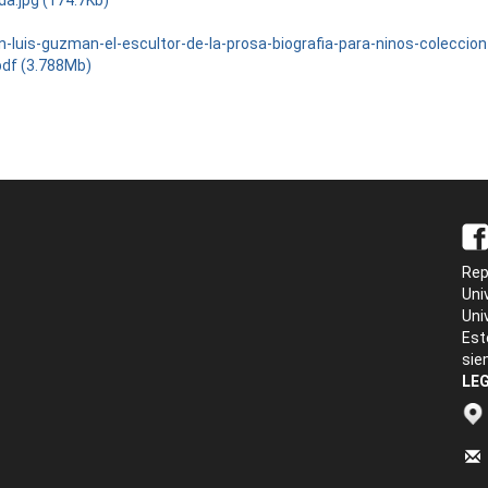
da.jpg (174.7Kb)
n-luis-guzman-el-escultor-de-la-prosa-biografia-para-ninos-coleccion
pdf (3.788Mb)
Rep
Uni
Uni
Est
sie
LEG