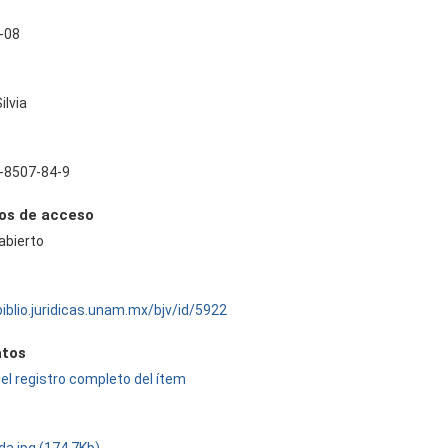
-08
ilvia
-8507-84-9
os de acceso
abierto
biblio.juridicas.unam.mx/bjv/id/5922
tos
el registro completo del ítem