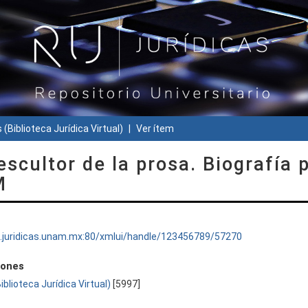
 (Biblioteca Jurídica Virtual)
Ver ítem
scultor de la prosa. Biografía 
M
ru.juridicas.unam.mx:80/xmlui/handle/123456789/57270
iones
Biblioteca Jurídica Virtual)
[5997]