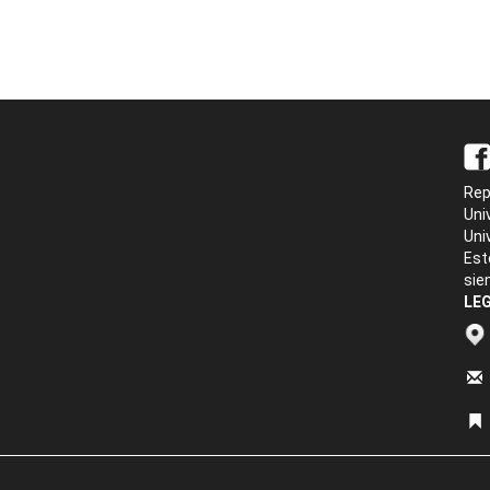
Rep
Uni
Uni
Est
sie
LEG