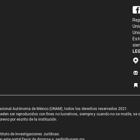
Rep
Uni
Uni
Est
sie
LEG
acional Autónoma de México (UNAM), todos los derechos reservados 2021.
den ser reproducidos con fines no lucrativos, siempre y cuando no se mutile, se cit
revio por escrito de la institución.
tituto de Investigaciones Jurídicas.
 este portal favor de dirigirse a:
padiij@unam.mx