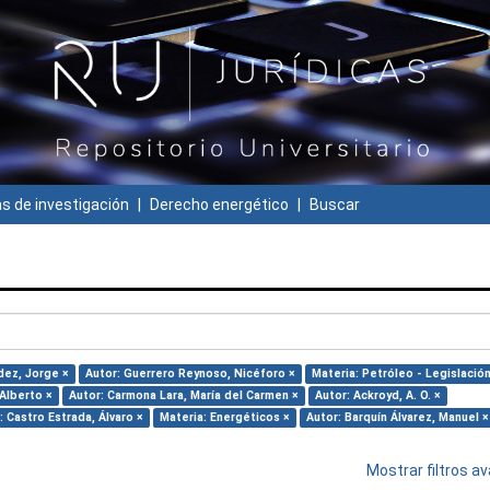
 de investigación
Derecho energético
Buscar
dez, Jorge ×
Autor: Guerrero Reynoso, Nicéforo ×
Materia: Petróleo - Legislación
 Alberto ×
Autor: Carmona Lara, María del Carmen ×
Autor: Ackroyd, A. O. ×
: Castro Estrada, Álvaro ×
Materia: Energéticos ×
Autor: Barquín Álvarez, Manuel ×
Mostrar filtros 