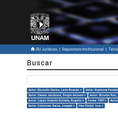
RU Jurídicas
Repositorio Institucional
Temas
Buscar
Autor: Elizondo Castro, León Ricardo ×
Autor: Espinosa Fernán
Autor: Canale Jacobson, Sergio Antonio ×
Autor: Briceño Ruiz,
Autor: López Velarde Estrada, Rogelio ×
Fecha: 1997 ×
Autor
Autor: Contreras Garza, Joaquín ×
Has File(s): true ×