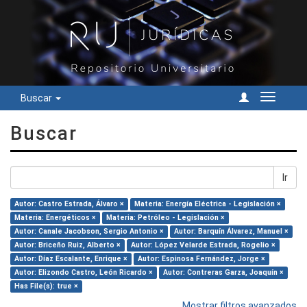
Buscar
Cambiar
navegac
Buscar
Ir
Autor: Castro Estrada, Álvaro ×
Materia: Energía Eléctrica - Legislación ×
Materia: Energéticos ×
Materia: Petróleo - Legislación ×
Autor: Canale Jacobson, Sergio Antonio ×
Autor: Barquín Álvarez, Manuel ×
Autor: Briceño Ruiz, Alberto ×
Autor: López Velarde Estrada, Rogelio ×
Autor: Díaz Escalante, Enrique ×
Autor: Espinosa Fernández, Jorge ×
Autor: Elizondo Castro, León Ricardo ×
Autor: Contreras Garza, Joaquín ×
Has File(s): true ×
Mostrar filtros avanzados