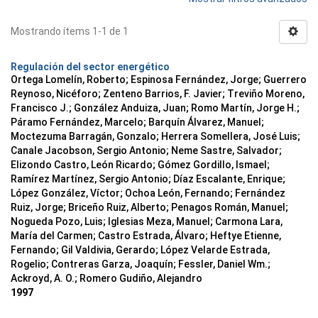
Mostrando ítems 1-1 de 1
Regulación del sector energético
Ortega Lomelín, Roberto; Espinosa Fernández, Jorge; Guerrero
Reynoso, Nicéforo; Zenteno Barrios, F. Javier; Treviño Moreno,
Francisco J.; González Anduiza, Juan; Romo Martín, Jorge H.;
Páramo Fernández, Marcelo; Barquín Álvarez, Manuel;
Moctezuma Barragán, Gonzalo; Herrera Somellera, José Luis;
Canale Jacobson, Sergio Antonio; Neme Sastre, Salvador;
Elizondo Castro, León Ricardo; Gómez Gordillo, Ismael;
Ramírez Martínez, Sergio Antonio; Díaz Escalante, Enrique;
López González, Víctor; Ochoa León, Fernando; Fernández
Ruiz, Jorge; Briceño Ruiz, Alberto; Penagos Román, Manuel;
Nogueda Pozo, Luis; Iglesias Meza, Manuel; Carmona Lara,
María del Carmen; Castro Estrada, Álvaro; Heftye Etienne,
Fernando; Gil Valdivia, Gerardo; López Velarde Estrada,
Rogelio; Contreras Garza, Joaquín; Fessler, Daniel Wm.;
Ackroyd, A. O.; Romero Gudiño, Alejandro
1997