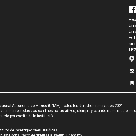
Rep
Uni
Uni
Est
sie
LEG
acional Autónoma de México (UNAM), todos los derechos reservados 2021.
den ser reproducidos con fines no lucrativos, siempre y cuando no se mutile, se cit
revio por escrito de la institución.
tituto de Investigaciones Jurídicas.
 este portal favor de dirigirse a:
padiij@unam.mx