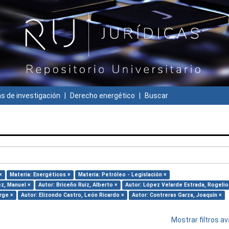
 de investigación
Derecho energético
Buscar
×
Materia: Energéticos ×
Materia: Petróleo - Legislación ×
ez, Manuel ×
Autor: Briceño Ruiz, Alberto ×
Autor: López Velarde Estrada, Rogelio
rge ×
Autor: Elizondo Castro, León Ricardo ×
Autor: Contreras Garza, Joaquín ×
Mostrar filtros 