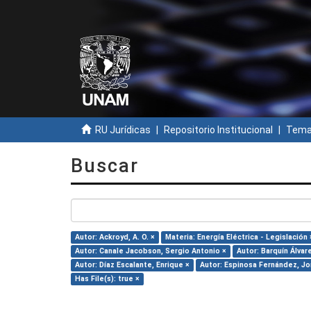
RU Jurídicas
Repositorio Institucional
Temas
Buscar
Autor: Ackroyd, A. O. ×
Materia: Energía Eléctrica - Legislación 
Autor: Canale Jacobson, Sergio Antonio ×
Autor: Barquín Álvar
Autor: Díaz Escalante, Enrique ×
Autor: Espinosa Fernández, Jo
Has File(s): true ×