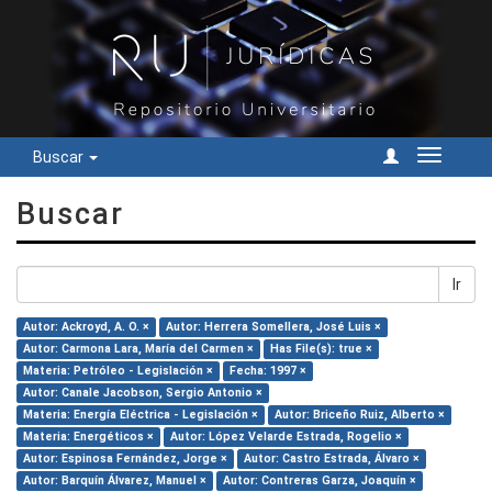
Buscar
Cambiar
navegac
Buscar
Ir
Autor: Ackroyd, A. O. ×
Autor: Herrera Somellera, José Luis ×
Autor: Carmona Lara, María del Carmen ×
Has File(s): true ×
Materia: Petróleo - Legislación ×
Fecha: 1997 ×
Autor: Canale Jacobson, Sergio Antonio ×
Materia: Energía Eléctrica - Legislación ×
Autor: Briceño Ruiz, Alberto ×
Materia: Energéticos ×
Autor: López Velarde Estrada, Rogelio ×
Autor: Espinosa Fernández, Jorge ×
Autor: Castro Estrada, Álvaro ×
Autor: Barquín Álvarez, Manuel ×
Autor: Contreras Garza, Joaquín ×