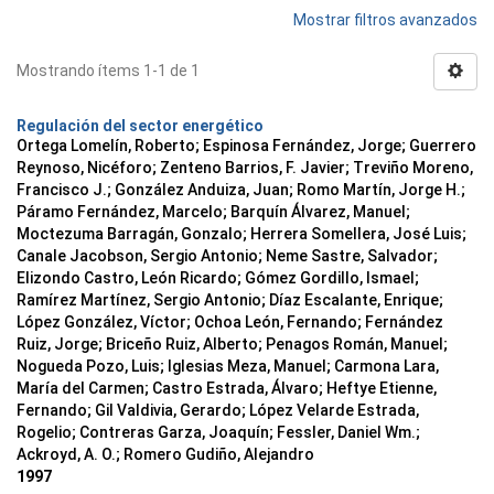
Mostrar filtros avanzados
Mostrando ítems 1-1 de 1
Regulación del sector energético
Ortega Lomelín, Roberto; Espinosa Fernández, Jorge; Guerrero
Reynoso, Nicéforo; Zenteno Barrios, F. Javier; Treviño Moreno,
Francisco J.; González Anduiza, Juan; Romo Martín, Jorge H.;
Páramo Fernández, Marcelo; Barquín Álvarez, Manuel;
Moctezuma Barragán, Gonzalo; Herrera Somellera, José Luis;
Canale Jacobson, Sergio Antonio; Neme Sastre, Salvador;
Elizondo Castro, León Ricardo; Gómez Gordillo, Ismael;
Ramírez Martínez, Sergio Antonio; Díaz Escalante, Enrique;
López González, Víctor; Ochoa León, Fernando; Fernández
Ruiz, Jorge; Briceño Ruiz, Alberto; Penagos Román, Manuel;
Nogueda Pozo, Luis; Iglesias Meza, Manuel; Carmona Lara,
María del Carmen; Castro Estrada, Álvaro; Heftye Etienne,
Fernando; Gil Valdivia, Gerardo; López Velarde Estrada,
Rogelio; Contreras Garza, Joaquín; Fessler, Daniel Wm.;
Ackroyd, A. O.; Romero Gudiño, Alejandro
1997