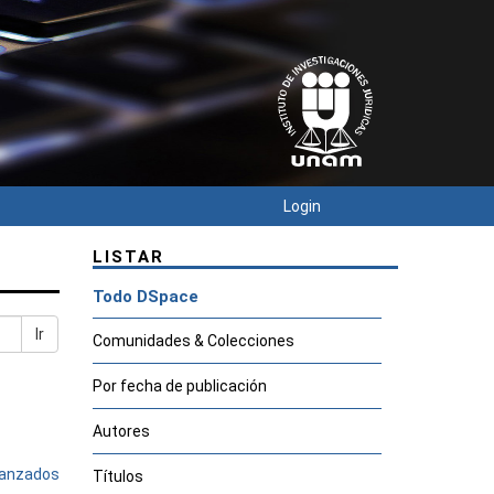
Login
LISTAR
Todo DSpace
Ir
Comunidades & Colecciones
Por fecha de publicación
Autores
avanzados
Títulos