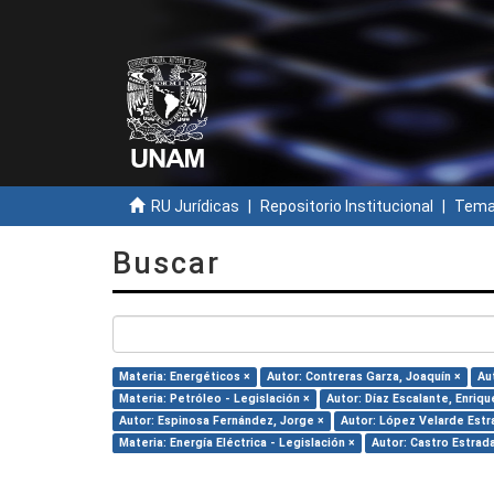
RU Jurídicas
Repositorio Institucional
Temas
Buscar
Materia: Energéticos ×
Autor: Contreras Garza, Joaquín ×
Aut
Materia: Petróleo - Legislación ×
Autor: Díaz Escalante, Enriqu
Autor: Espinosa Fernández, Jorge ×
Autor: López Velarde Estr
Materia: Energía Eléctrica - Legislación ×
Autor: Castro Estrada