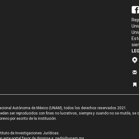
Rep
Uni
Uni
Est
sie
LEG
acional Autónoma de México (UNAM), todos los derechos reservados 2021.
den ser reproducidos con fines no lucrativos, siempre y cuando no se mutile, se cit
revio por escrito de la institución.
tituto de Investigaciones Jurídicas.
 este portal favor de dirigirse a:
padiij@unam.mx