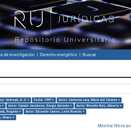
 de investigación
Derecho energético
Buscar
or: Ackroyd, A. O. ×
Fecha: 1997 ×
Autor: Carmona Lara, María del Carmen ×
e ×
Autor: Canale Jacobson, Sergio Antonio ×
Autor: Briceño Ruiz, Alberto ×
ada, Rogelio ×
Autor: Elizondo Castro, León Ricardo ×
, Álvaro ×
Mostrar filtros 