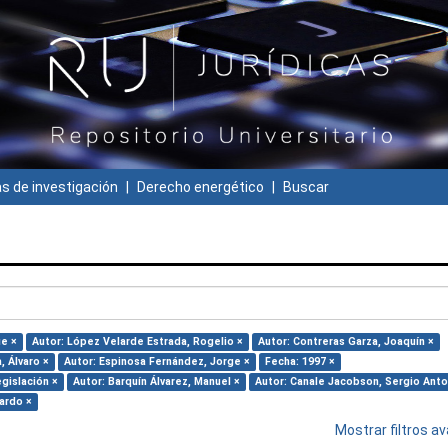
 de investigación
Derecho energético
Buscar
ue ×
Autor: López Velarde Estrada, Rogelio ×
Autor: Contreras Garza, Joaquín ×
, Álvaro ×
Autor: Espinosa Fernández, Jorge ×
Fecha: 1997 ×
egislación ×
Autor: Barquín Álvarez, Manuel ×
Autor: Canale Jacobson, Sergio Anto
cardo ×
Mostrar filtros 