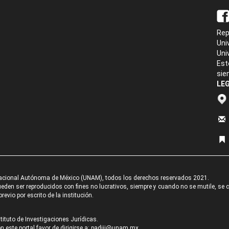
Rep
Uni
Uni
Est
sie
LEG
acional Autónoma de México (UNAM), todos los derechos reservados 2021.
den ser reproducidos con fines no lucrativos, siempre y cuando no se mutile, se cit
revio por escrito de la institución.
tituto de Investigaciones Jurídicas.
 este portal favor de dirigirse a:
padiij@unam.mx