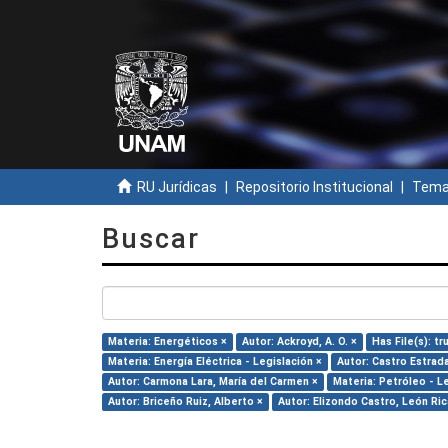
RU Jurídicas
Repositorio Institucional
Temas
Buscar
Materia: Energéticos ×
Autor: Ackroyd, A. O. ×
Has File(s): tr
Materia: Energía Eléctrica - Legislación ×
Autor: Castro Estrada
Autor: Carmona Lara, María del Carmen ×
Materia: Petróleo - L
Autor: Briceño Ruiz, Alberto ×
Autor: Elizondo Castro, León Ri