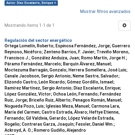
Autor: Díaz Escalante, Enrique ×
Mostrar filtros avanzados
Mostrando ítems 1-1 de 1
Regulación del sector energético
Ortega Lomelín, Roberto; Espinosa Fernández, Jorge; Guerrero
Reynoso, Nicéforo; Zenteno Barrios, F. Javier; Treviño Moreno,
Francisco J.; González Anduiza, Juan; Romo Martín, Jorge H.;
Páramo Fernández, Marcelo; Barquín Álvarez, Manuel;
Moctezuma Barragán, Gonzalo; Herrera Somellera, José Luis;
Canale Jacobson, Sergio Antonio; Neme Sastre, Salvador;
Elizondo Castro, León Ricardo; Gómez Gordillo, Ismael;
Ramírez Martínez, Sergio Antonio; Díaz Escalante, Enrique;
López González, Víctor; Ochoa León, Fernando; Fernández
Ruiz, Jorge; Briceño Ruiz, Alberto; Penagos Román, Manuel;
Nogueda Pozo, Luis; Iglesias Meza, Manuel; Carmona Lara,
María del Carmen; Castro Estrada, Álvaro; Heftye Etienne,
Fernando; Gil Valdivia, Gerardo; López Velarde Estrada,
Rogelio; Contreras Garza, Joaquín; Fessler, Daniel Wm.;
Ackroyd, A. O.; Romero Gudiño, Alejandro