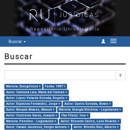
Buscar
Cambiar
navegac
Buscar
Ir
Materia: Energéticos ×
Fecha: 1997 ×
Autor: Carmona Lara, María del Carmen ×
Autor: López Velarde Estrada, Rogelio ×
Autor: Espinosa Fernández, Jorge ×
Autor: Castro Estrada, Álvaro ×
Autor: Barquín Álvarez, Manuel ×
Materia: Energía Eléctrica - Legislación ×
Autor: Contreras Garza, Joaquín ×
Has File(s): true ×
Materia: Petróleo - Legislación ×
Autor: Elizondo Castro, León Ricardo ×
Autor: Canale Jacobson, Sergio Antonio ×
Autor: Briceño Ruiz, Alberto ×