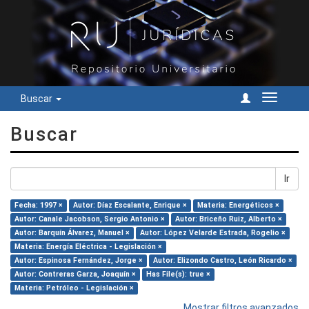
Buscar
Cambiar
navegac
Buscar
Ir
Fecha: 1997 ×
Autor: Díaz Escalante, Enrique ×
Materia: Energéticos ×
Autor: Canale Jacobson, Sergio Antonio ×
Autor: Briceño Ruiz, Alberto ×
Autor: Barquín Álvarez, Manuel ×
Autor: López Velarde Estrada, Rogelio ×
Materia: Energía Eléctrica - Legislación ×
Autor: Espinosa Fernández, Jorge ×
Autor: Elizondo Castro, León Ricardo ×
Autor: Contreras Garza, Joaquín ×
Has File(s): true ×
Materia: Petróleo - Legislación ×
Mostrar filtros avanzados