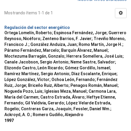
Mostrando ítems 1-1 de 1
Regulación del sector energético
Ortega Lomelín, Roberto; Espinosa Fernández, Jorge; Guerrero
Reynoso, Nicéforo; Zenteno Barrios, F. Javier; Treviño Moreno,
Francisco J.; González Anduiza, Juan; Romo Martín, Jorge H.;
Páramo Fernández, Marcelo; Barquín Álvarez, Manuel;
Moctezuma Barragán, Gonzalo; Herrera Somellera, José Luis;
Canale Jacobson, Sergio Antonio; Neme Sastre, Salvador;
Elizondo Castro, León Ricardo; Gómez Gordillo, Ismael;
Ramírez Martínez, Sergio Antonio; Díaz Escalante, Enrique;
López González, Víctor; Ochoa León, Fernando; Fernández
Ruiz, Jorge; Briceño Ruiz, Alberto; Penagos Román, Manuel;
Nogueda Pozo, Luis; Iglesias Meza, Manuel; Carmona Lara,
María del Carmen; Castro Estrada, Álvaro; Heftye Etienne,
Fernando; Gil Valdivia, Gerardo; López Velarde Estrada,
Rogelio; Contreras Garza, Joaquín; Fessler, Daniel Wm.;
Ackroyd, A. O.; Romero Gudiño, Alejandro
1997