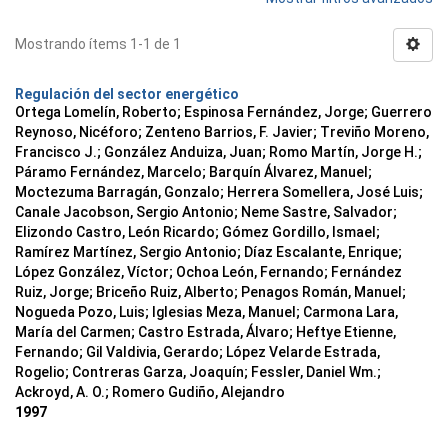
Mostrando ítems 1-1 de 1
Regulación del sector energético
Ortega Lomelín, Roberto; Espinosa Fernández, Jorge; Guerrero
Reynoso, Nicéforo; Zenteno Barrios, F. Javier; Treviño Moreno,
Francisco J.; González Anduiza, Juan; Romo Martín, Jorge H.;
Páramo Fernández, Marcelo; Barquín Álvarez, Manuel;
Moctezuma Barragán, Gonzalo; Herrera Somellera, José Luis;
Canale Jacobson, Sergio Antonio; Neme Sastre, Salvador;
Elizondo Castro, León Ricardo; Gómez Gordillo, Ismael;
Ramírez Martínez, Sergio Antonio; Díaz Escalante, Enrique;
López González, Víctor; Ochoa León, Fernando; Fernández
Ruiz, Jorge; Briceño Ruiz, Alberto; Penagos Román, Manuel;
Nogueda Pozo, Luis; Iglesias Meza, Manuel; Carmona Lara,
María del Carmen; Castro Estrada, Álvaro; Heftye Etienne,
Fernando; Gil Valdivia, Gerardo; López Velarde Estrada,
Rogelio; Contreras Garza, Joaquín; Fessler, Daniel Wm.;
Ackroyd, A. O.; Romero Gudiño, Alejandro
1997