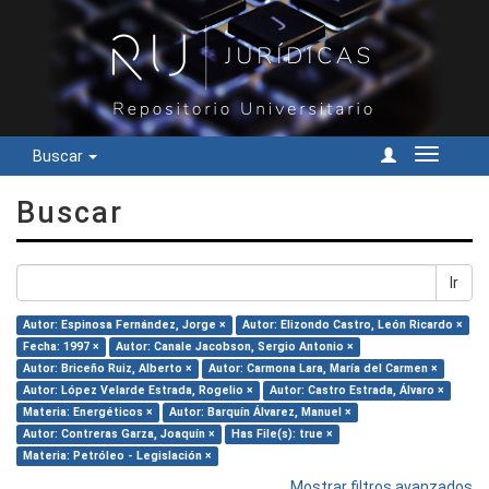
Buscar
Cambiar
navegac
Buscar
Ir
Autor: Espinosa Fernández, Jorge ×
Autor: Elizondo Castro, León Ricardo ×
Fecha: 1997 ×
Autor: Canale Jacobson, Sergio Antonio ×
Autor: Briceño Ruiz, Alberto ×
Autor: Carmona Lara, María del Carmen ×
Autor: López Velarde Estrada, Rogelio ×
Autor: Castro Estrada, Álvaro ×
Materia: Energéticos ×
Autor: Barquín Álvarez, Manuel ×
Autor: Contreras Garza, Joaquín ×
Has File(s): true ×
Materia: Petróleo - Legislación ×
Mostrar filtros avanzados