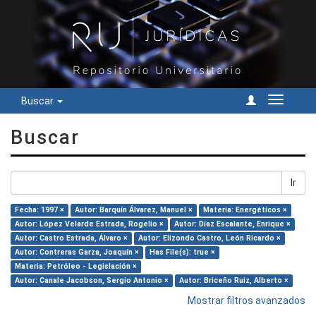
Buscar
Cambiar
navegac
Buscar
Ir
Fecha: 1997 ×
Autor: Barquín Álvarez, Manuel ×
Materia: Energéticos ×
Autor: López Velarde Estrada, Rogelio ×
Autor: Díaz Escalante, Enrique ×
Autor: Castro Estrada, Álvaro ×
Autor: Elizondo Castro, León Ricardo ×
Autor: Contreras Garza, Joaquín ×
Has File(s): true ×
Materia: Petróleo - Legislación ×
Autor: Canale Jacobson, Sergio Antonio ×
Autor: Briceño Ruiz, Alberto ×
Mostrar filtros avanzados