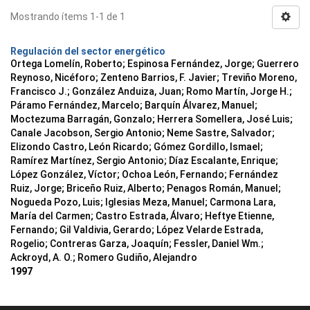
Mostrando ítems 1-1 de 1
Regulación del sector energético
Ortega Lomelín, Roberto; Espinosa Fernández, Jorge; Guerrero
Reynoso, Nicéforo; Zenteno Barrios, F. Javier; Treviño Moreno,
Francisco J.; González Anduiza, Juan; Romo Martín, Jorge H.;
Páramo Fernández, Marcelo; Barquín Álvarez, Manuel;
Moctezuma Barragán, Gonzalo; Herrera Somellera, José Luis;
Canale Jacobson, Sergio Antonio; Neme Sastre, Salvador;
Elizondo Castro, León Ricardo; Gómez Gordillo, Ismael;
Ramírez Martínez, Sergio Antonio; Díaz Escalante, Enrique;
López González, Víctor; Ochoa León, Fernando; Fernández
Ruiz, Jorge; Briceño Ruiz, Alberto; Penagos Román, Manuel;
Nogueda Pozo, Luis; Iglesias Meza, Manuel; Carmona Lara,
María del Carmen; Castro Estrada, Álvaro; Heftye Etienne,
Fernando; Gil Valdivia, Gerardo; López Velarde Estrada,
Rogelio; Contreras Garza, Joaquín; Fessler, Daniel Wm.;
Ackroyd, A. O.; Romero Gudiño, Alejandro
1997