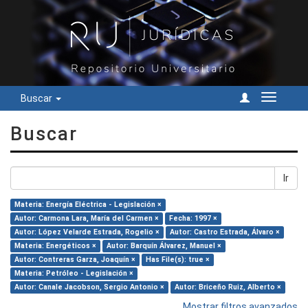
Buscar
Cambiar
navegac
Buscar
Ir
Materia: Energía Eléctrica - Legislación ×
Autor: Carmona Lara, María del Carmen ×
Fecha: 1997 ×
Autor: López Velarde Estrada, Rogelio ×
Autor: Castro Estrada, Álvaro ×
Materia: Energéticos ×
Autor: Barquín Álvarez, Manuel ×
Autor: Contreras Garza, Joaquín ×
Has File(s): true ×
Materia: Petróleo - Legislación ×
Autor: Canale Jacobson, Sergio Antonio ×
Autor: Briceño Ruiz, Alberto ×
Mostrar filtros avanzados