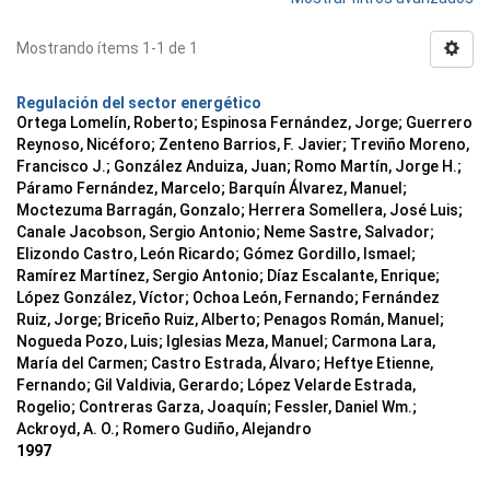
Mostrando ítems 1-1 de 1
Regulación del sector energético
Ortega Lomelín, Roberto; Espinosa Fernández, Jorge; Guerrero
Reynoso, Nicéforo; Zenteno Barrios, F. Javier; Treviño Moreno,
Francisco J.; González Anduiza, Juan; Romo Martín, Jorge H.;
Páramo Fernández, Marcelo; Barquín Álvarez, Manuel;
Moctezuma Barragán, Gonzalo; Herrera Somellera, José Luis;
Canale Jacobson, Sergio Antonio; Neme Sastre, Salvador;
Elizondo Castro, León Ricardo; Gómez Gordillo, Ismael;
Ramírez Martínez, Sergio Antonio; Díaz Escalante, Enrique;
López González, Víctor; Ochoa León, Fernando; Fernández
Ruiz, Jorge; Briceño Ruiz, Alberto; Penagos Román, Manuel;
Nogueda Pozo, Luis; Iglesias Meza, Manuel; Carmona Lara,
María del Carmen; Castro Estrada, Álvaro; Heftye Etienne,
Fernando; Gil Valdivia, Gerardo; López Velarde Estrada,
Rogelio; Contreras Garza, Joaquín; Fessler, Daniel Wm.;
Ackroyd, A. O.; Romero Gudiño, Alejandro
1997