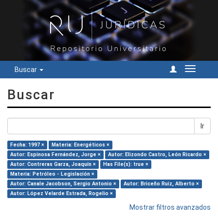
Buscar
Cambiar
navegac
Buscar
Ir
Fecha: 1997 ×
Materia: Energéticos ×
Autor: Espinosa Fernández, Jorge ×
Autor: Elizondo Castro, León Ricardo ×
Autor: Contreras Garza, Joaquín ×
Has File(s): true ×
Materia: Petróleo - Legislación ×
Autor: Canale Jacobson, Sergio Antonio ×
Autor: Briceño Ruiz, Alberto ×
Autor: López Velarde Estrada, Rogelio ×
Mostrar filtros avanzados