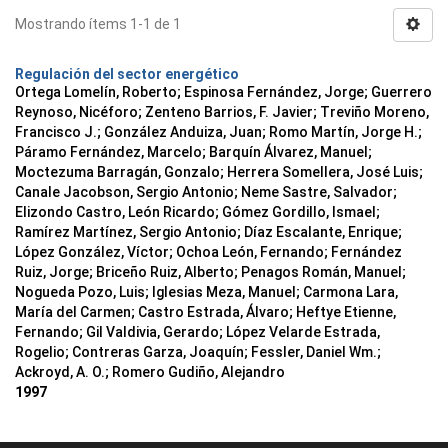
Mostrando ítems 1-1 de 1
Regulación del sector energético
Ortega Lomelín, Roberto; Espinosa Fernández, Jorge; Guerrero
Reynoso, Nicéforo; Zenteno Barrios, F. Javier; Treviño Moreno,
Francisco J.; González Anduiza, Juan; Romo Martín, Jorge H.;
Páramo Fernández, Marcelo; Barquín Álvarez, Manuel;
Moctezuma Barragán, Gonzalo; Herrera Somellera, José Luis;
Canale Jacobson, Sergio Antonio; Neme Sastre, Salvador;
Elizondo Castro, León Ricardo; Gómez Gordillo, Ismael;
Ramírez Martínez, Sergio Antonio; Díaz Escalante, Enrique;
López González, Víctor; Ochoa León, Fernando; Fernández
Ruiz, Jorge; Briceño Ruiz, Alberto; Penagos Román, Manuel;
Nogueda Pozo, Luis; Iglesias Meza, Manuel; Carmona Lara,
María del Carmen; Castro Estrada, Álvaro; Heftye Etienne,
Fernando; Gil Valdivia, Gerardo; López Velarde Estrada,
Rogelio; Contreras Garza, Joaquín; Fessler, Daniel Wm.;
Ackroyd, A. O.; Romero Gudiño, Alejandro
1997