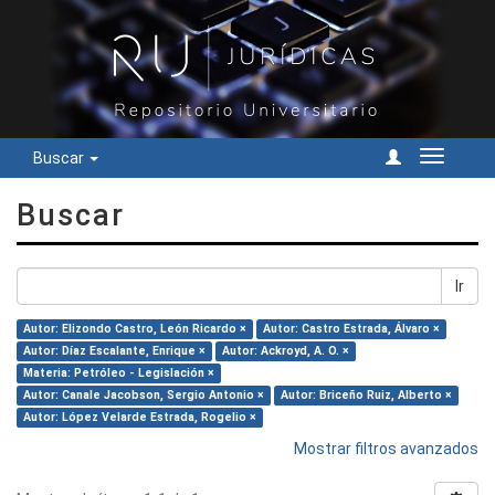
Buscar
Cambiar
navegac
Buscar
Ir
Autor: Elizondo Castro, León Ricardo ×
Autor: Castro Estrada, Álvaro ×
Autor: Díaz Escalante, Enrique ×
Autor: Ackroyd, A. O. ×
Materia: Petróleo - Legislación ×
Autor: Canale Jacobson, Sergio Antonio ×
Autor: Briceño Ruiz, Alberto ×
Autor: López Velarde Estrada, Rogelio ×
Mostrar filtros avanzados