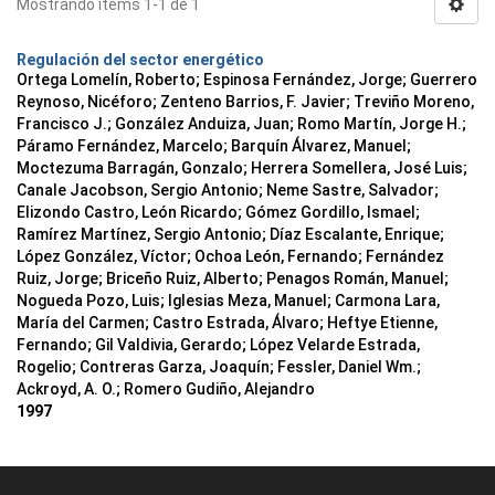
Mostrando ítems 1-1 de 1
Regulación del sector energético
Ortega Lomelín, Roberto; Espinosa Fernández, Jorge; Guerrero
Reynoso, Nicéforo; Zenteno Barrios, F. Javier; Treviño Moreno,
Francisco J.; González Anduiza, Juan; Romo Martín, Jorge H.;
Páramo Fernández, Marcelo; Barquín Álvarez, Manuel;
Moctezuma Barragán, Gonzalo; Herrera Somellera, José Luis;
Canale Jacobson, Sergio Antonio; Neme Sastre, Salvador;
Elizondo Castro, León Ricardo; Gómez Gordillo, Ismael;
Ramírez Martínez, Sergio Antonio; Díaz Escalante, Enrique;
López González, Víctor; Ochoa León, Fernando; Fernández
Ruiz, Jorge; Briceño Ruiz, Alberto; Penagos Román, Manuel;
Nogueda Pozo, Luis; Iglesias Meza, Manuel; Carmona Lara,
María del Carmen; Castro Estrada, Álvaro; Heftye Etienne,
Fernando; Gil Valdivia, Gerardo; López Velarde Estrada,
Rogelio; Contreras Garza, Joaquín; Fessler, Daniel Wm.;
Ackroyd, A. O.; Romero Gudiño, Alejandro
1997