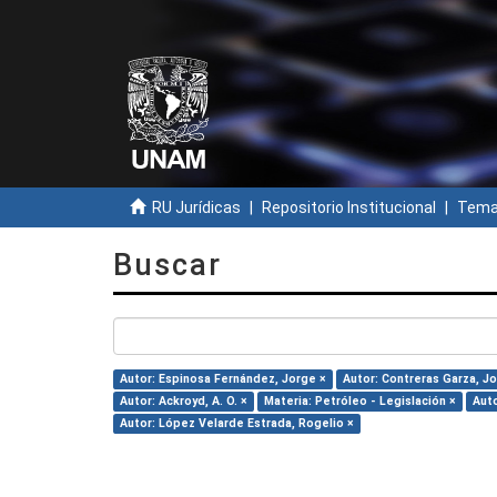
RU Jurídicas
Repositorio Institucional
Temas
Buscar
Autor: Espinosa Fernández, Jorge ×
Autor: Contreras Garza, Jo
Autor: Ackroyd, A. O. ×
Materia: Petróleo - Legislación ×
Auto
Autor: López Velarde Estrada, Rogelio ×