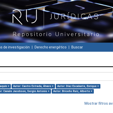
 de investigación
Derecho energético
Buscar
aquín ×
Autor: Castro Estrada, Álvaro ×
Autor: Díaz Escalante, Enrique ×
r: Canale Jacobson, Sergio Antonio ×
Autor: Briceño Ruiz, Alberto ×
Mostrar filtros 