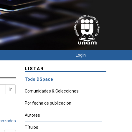
Login
LISTAR
Todo DSpace
Ir
Comunidades & Colecciones
Por fecha de publicación
Autores
avanzados
Títulos