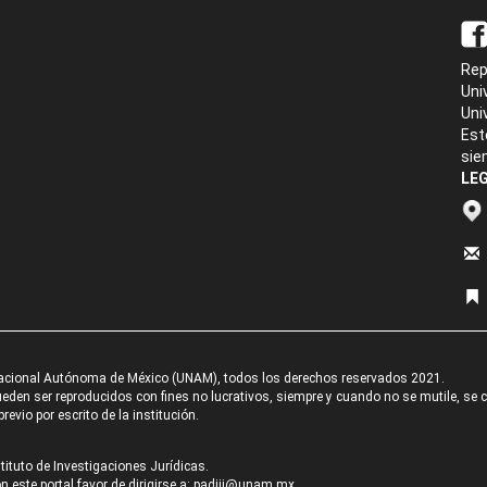
Rep
Uni
Uni
Est
sie
LEG
acional Autónoma de México (UNAM), todos los derechos reservados 2021.
den ser reproducidos con fines no lucrativos, siempre y cuando no se mutile, se cit
revio por escrito de la institución.
tituto de Investigaciones Jurídicas.
 este portal favor de dirigirse a:
padiij@unam.mx