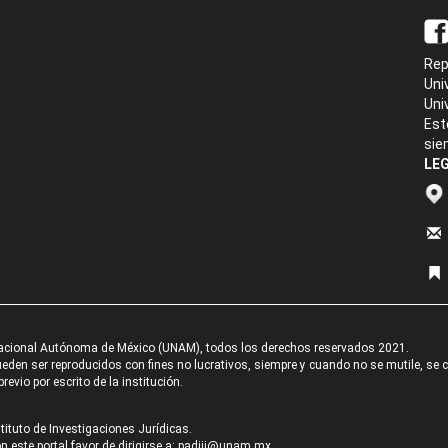
Rep
Uni
Uni
Est
sie
LEG
acional Autónoma de México (UNAM), todos los derechos reservados 2021.
den ser reproducidos con fines no lucrativos, siempre y cuando no se mutile, se cit
revio por escrito de la institución.
tituto de Investigaciones Jurídicas.
 este portal favor de dirigirse a:
padiij@unam.mx