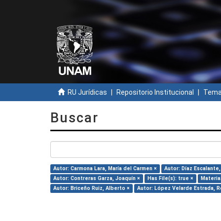
RU Jurídicas
Repositorio Institucional
Temas
Buscar
Autor: Carmona Lara, María del Carmen ×
Autor: Díaz Escalante,
Autor: Contreras Garza, Joaquín ×
Has File(s): true ×
Materia
Autor: Briceño Ruiz, Alberto ×
Autor: López Velarde Estrada, R