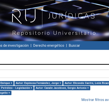
 de investigación
Derecho energético
Buscar
 Enrique ×
Autor: Espinosa Fernández, Jorge ×
Autor: Elizondo Castro, León Ricar
: Petróleo - Legislación ×
Autor: Canale Jacobson, Sergio Antonio ×
ogelio ×
Mostrar filtros 