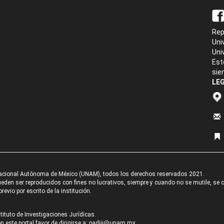
Rep
Uni
Uni
Est
sie
LEG
acional Autónoma de México (UNAM), todos los derechos reservados 2021.
den ser reproducidos con fines no lucrativos, siempre y cuando no se mutile, se cit
revio por escrito de la institución.
tituto de Investigaciones Jurídicas.
 este portal favor de dirigirse a:
padiij@unam.mx