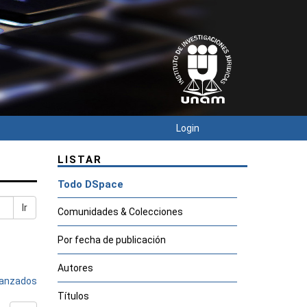
Login
LISTAR
Todo DSpace
Ir
Comunidades & Colecciones
Por fecha de publicación
Autores
avanzados
Títulos