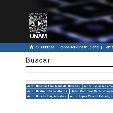
RU Jurídicas
Repositorio Institucional
Temas
Buscar
Autor: Carmona Lara, María del Carmen ×
Autor: Espinosa Ferná
Autor: Castro Estrada, Álvaro ×
Autor: Contreras Garza, Joaquí
Autor: Briceño Ruiz, Alberto ×
Autor: López Velarde Estrada, R