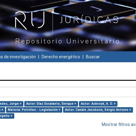
 de investigación
Derecho energético
Buscar
ndez, Jorge ×
Autor: Díaz Escalante, Enrique ×
Autor: Ackroyd, A. O. ×
n ×
Materia: Petróleo - Legislación ×
Autor: Canale Jacobson, Sergio Antonio ×
ogelio ×
Mostrar filtros 