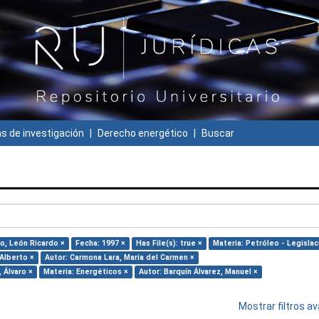
 de investigación
Derecho energético
Buscar
ro, León Ricardo ×
Fecha: 1997 ×
Has File(s): true ×
Materia: Petróleo - Legislac
 Alberto ×
Autor: Carmona Lara, María del Carmen ×
 Álvaro ×
Materia: Energéticos ×
Autor: Barquín Álvarez, Manuel ×
Mostrar filtros 