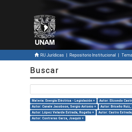
RU Jurídicas
Repositorio Institucional
Temas
Buscar
Materia: Energía Eléctrica - Legislación ×
Autor: Elizondo Cast
Autor: Canale Jacobson, Sergio Antonio ×
Autor: Briceño Ruiz,
Autor: López Velarde Estrada, Rogelio ×
Autor: Castro Estrada,
Autor: Contreras Garza, Joaquín ×