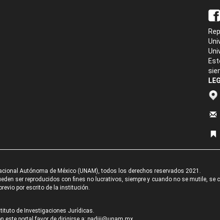
Rep
Uni
Uni
Est
sie
LEG
acional Autónoma de México (UNAM), todos los derechos reservados 2021.
den ser reproducidos con fines no lucrativos, siempre y cuando no se mutile, se cit
revio por escrito de la institución.
tituto de Investigaciones Jurídicas.
 este portal favor de dirigirse a:
padiij@unam.mx