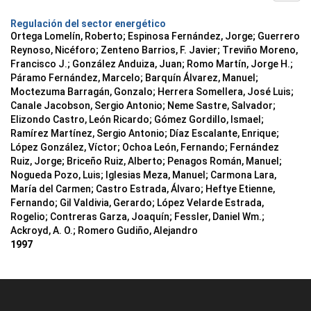
Regulación del sector energético
Ortega Lomelín, Roberto; Espinosa Fernández, Jorge; Guerrero
Reynoso, Nicéforo; Zenteno Barrios, F. Javier; Treviño Moreno,
Francisco J.; González Anduiza, Juan; Romo Martín, Jorge H.;
Páramo Fernández, Marcelo; Barquín Álvarez, Manuel;
Moctezuma Barragán, Gonzalo; Herrera Somellera, José Luis;
Canale Jacobson, Sergio Antonio; Neme Sastre, Salvador;
Elizondo Castro, León Ricardo; Gómez Gordillo, Ismael;
Ramírez Martínez, Sergio Antonio; Díaz Escalante, Enrique;
López González, Víctor; Ochoa León, Fernando; Fernández
Ruiz, Jorge; Briceño Ruiz, Alberto; Penagos Román, Manuel;
Nogueda Pozo, Luis; Iglesias Meza, Manuel; Carmona Lara,
María del Carmen; Castro Estrada, Álvaro; Heftye Etienne,
Fernando; Gil Valdivia, Gerardo; López Velarde Estrada,
Rogelio; Contreras Garza, Joaquín; Fessler, Daniel Wm.;
Ackroyd, A. O.; Romero Gudiño, Alejandro
1997