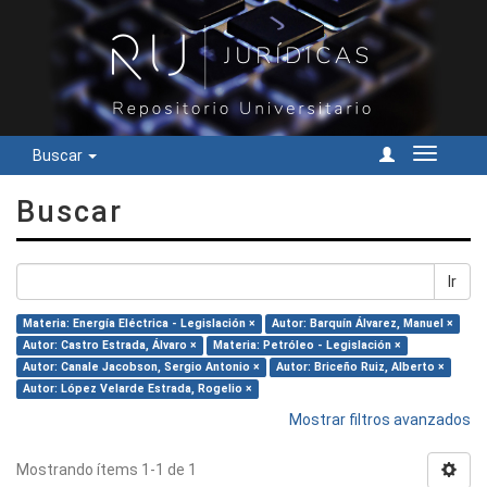
Buscar
Cambiar
navegac
Buscar
Ir
Materia: Energía Eléctrica - Legislación ×
Autor: Barquín Álvarez, Manuel ×
Autor: Castro Estrada, Álvaro ×
Materia: Petróleo - Legislación ×
Autor: Canale Jacobson, Sergio Antonio ×
Autor: Briceño Ruiz, Alberto ×
Autor: López Velarde Estrada, Rogelio ×
Mostrar filtros avanzados
Mostrando ítems 1-1 de 1