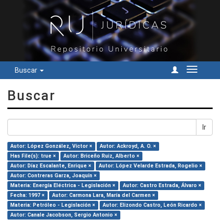
Buscar
Cambiar
navegac
Buscar
Ir
Autor: López González, Víctor ×
Autor: Ackroyd, A. O. ×
Has File(s): true ×
Autor: Briceño Ruiz, Alberto ×
Autor: Díaz Escalante, Enrique ×
Autor: López Velarde Estrada, Rogelio ×
Autor: Contreras Garza, Joaquín ×
Materia: Energía Eléctrica - Legislación ×
Autor: Castro Estrada, Álvaro ×
Fecha: 1997 ×
Autor: Carmona Lara, María del Carmen ×
Materia: Petróleo - Legislación ×
Autor: Elizondo Castro, León Ricardo ×
Autor: Canale Jacobson, Sergio Antonio ×