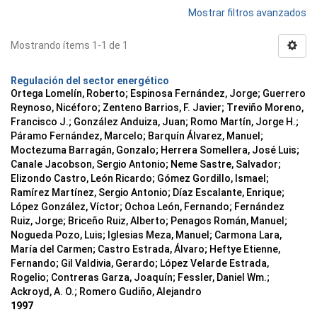
Mostrar filtros avanzados
Mostrando ítems 1-1 de 1
Regulación del sector energético
Ortega Lomelín, Roberto; Espinosa Fernández, Jorge; Guerrero
Reynoso, Nicéforo; Zenteno Barrios, F. Javier; Treviño Moreno,
Francisco J.; González Anduiza, Juan; Romo Martín, Jorge H.;
Páramo Fernández, Marcelo; Barquín Álvarez, Manuel;
Moctezuma Barragán, Gonzalo; Herrera Somellera, José Luis;
Canale Jacobson, Sergio Antonio; Neme Sastre, Salvador;
Elizondo Castro, León Ricardo; Gómez Gordillo, Ismael;
Ramírez Martínez, Sergio Antonio; Díaz Escalante, Enrique;
López González, Víctor; Ochoa León, Fernando; Fernández
Ruiz, Jorge; Briceño Ruiz, Alberto; Penagos Román, Manuel;
Nogueda Pozo, Luis; Iglesias Meza, Manuel; Carmona Lara,
María del Carmen; Castro Estrada, Álvaro; Heftye Etienne,
Fernando; Gil Valdivia, Gerardo; López Velarde Estrada,
Rogelio; Contreras Garza, Joaquín; Fessler, Daniel Wm.;
Ackroyd, A. O.; Romero Gudiño, Alejandro
1997