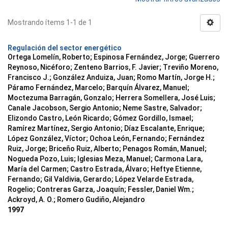
Mostrando ítems 1-1 de 1
Regulación del sector energético
Ortega Lomelín, Roberto; Espinosa Fernández, Jorge; Guerrero
Reynoso, Nicéforo; Zenteno Barrios, F. Javier; Treviño Moreno,
Francisco J.; González Anduiza, Juan; Romo Martín, Jorge H.;
Páramo Fernández, Marcelo; Barquín Álvarez, Manuel;
Moctezuma Barragán, Gonzalo; Herrera Somellera, José Luis;
Canale Jacobson, Sergio Antonio; Neme Sastre, Salvador;
Elizondo Castro, León Ricardo; Gómez Gordillo, Ismael;
Ramírez Martínez, Sergio Antonio; Díaz Escalante, Enrique;
López González, Víctor; Ochoa León, Fernando; Fernández
Ruiz, Jorge; Briceño Ruiz, Alberto; Penagos Román, Manuel;
Nogueda Pozo, Luis; Iglesias Meza, Manuel; Carmona Lara,
María del Carmen; Castro Estrada, Álvaro; Heftye Etienne,
Fernando; Gil Valdivia, Gerardo; López Velarde Estrada,
Rogelio; Contreras Garza, Joaquín; Fessler, Daniel Wm.;
Ackroyd, A. O.; Romero Gudiño, Alejandro
1997