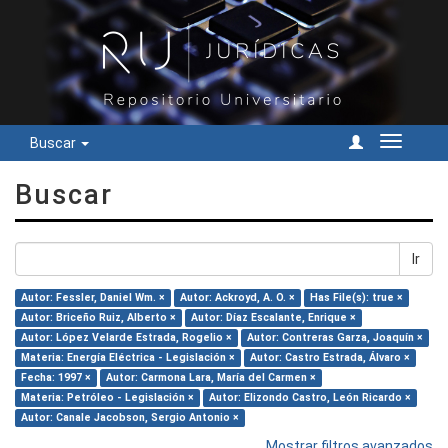
Buscar
Cambiar
navegac
Buscar
Ir
Autor: Fessler, Daniel Wm. ×
Autor: Ackroyd, A. O. ×
Has File(s): true ×
Autor: Briceño Ruiz, Alberto ×
Autor: Díaz Escalante, Enrique ×
Autor: López Velarde Estrada, Rogelio ×
Autor: Contreras Garza, Joaquín ×
Materia: Energía Eléctrica - Legislación ×
Autor: Castro Estrada, Álvaro ×
Fecha: 1997 ×
Autor: Carmona Lara, María del Carmen ×
Materia: Petróleo - Legislación ×
Autor: Elizondo Castro, León Ricardo ×
Autor: Canale Jacobson, Sergio Antonio ×
Mostrar filtros avanzados