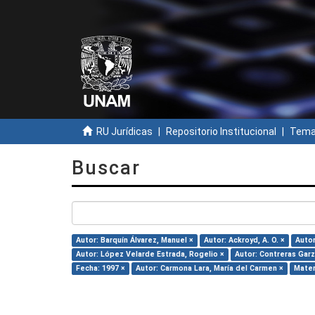
RU Jurídicas
Repositorio Institucional
Temas
Buscar
Autor: Barquín Álvarez, Manuel ×
Autor: Ackroyd, A. O. ×
Autor
Autor: López Velarde Estrada, Rogelio ×
Autor: Contreras Garz
Fecha: 1997 ×
Autor: Carmona Lara, María del Carmen ×
Mater