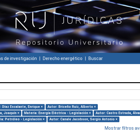
 de investigación
Derecho energético
Buscar
: Díaz Escalante, Enrique ×
Autor: Briceño Ruiz, Alberto ×
a, Joaquín ×
Materia: Energía Eléctrica - Legislación ×
Autor: Castro Estrada, Álva
ia: Petróleo - Legislación ×
Autor: Canale Jacobson, Sergio Antonio ×
Mostrar filtros 