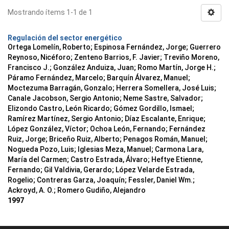
Mostrando ítems 1-1 de 1
Regulación del sector energético
Ortega Lomelín, Roberto; Espinosa Fernández, Jorge; Guerrero
Reynoso, Nicéforo; Zenteno Barrios, F. Javier; Treviño Moreno,
Francisco J.; González Anduiza, Juan; Romo Martín, Jorge H.;
Páramo Fernández, Marcelo; Barquín Álvarez, Manuel;
Moctezuma Barragán, Gonzalo; Herrera Somellera, José Luis;
Canale Jacobson, Sergio Antonio; Neme Sastre, Salvador;
Elizondo Castro, León Ricardo; Gómez Gordillo, Ismael;
Ramírez Martínez, Sergio Antonio; Díaz Escalante, Enrique;
López González, Víctor; Ochoa León, Fernando; Fernández
Ruiz, Jorge; Briceño Ruiz, Alberto; Penagos Román, Manuel;
Nogueda Pozo, Luis; Iglesias Meza, Manuel; Carmona Lara,
María del Carmen; Castro Estrada, Álvaro; Heftye Etienne,
Fernando; Gil Valdivia, Gerardo; López Velarde Estrada,
Rogelio; Contreras Garza, Joaquín; Fessler, Daniel Wm.;
Ackroyd, A. O.; Romero Gudiño, Alejandro
1997