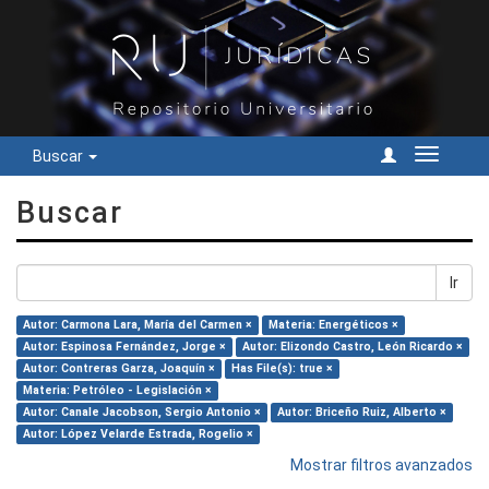
Buscar
Cambiar
navegac
Buscar
Ir
Autor: Carmona Lara, María del Carmen ×
Materia: Energéticos ×
Autor: Espinosa Fernández, Jorge ×
Autor: Elizondo Castro, León Ricardo ×
Autor: Contreras Garza, Joaquín ×
Has File(s): true ×
Materia: Petróleo - Legislación ×
Autor: Canale Jacobson, Sergio Antonio ×
Autor: Briceño Ruiz, Alberto ×
Autor: López Velarde Estrada, Rogelio ×
Mostrar filtros avanzados