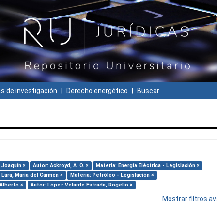
 de investigación
Derecho energético
Buscar
 Joaquín ×
Autor: Ackroyd, A. O. ×
Materia: Energía Eléctrica - Legislación ×
 Lara, María del Carmen ×
Materia: Petróleo - Legislación ×
 Alberto ×
Autor: López Velarde Estrada, Rogelio ×
Mostrar filtros 