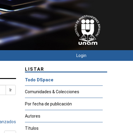
Login
LISTAR
Todo DSpace
Ir
Comunidades & Colecciones
Por fecha de publicación
Autores
avanzados
Títulos