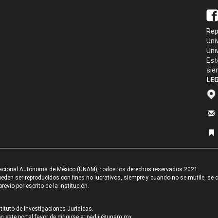
Rep
Uni
Uni
Est
sie
LEG
acional Autónoma de México (UNAM), todos los derechos reservados 2021.
den ser reproducidos con fines no lucrativos, siempre y cuando no se mutile, se cit
revio por escrito de la institución.
tituto de Investigaciones Jurídicas.
 este portal favor de dirigirse a:
padiij@unam.mx