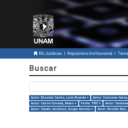
RU Jurídicas
Repositorio Institucional
Temas
Buscar
Autor: Elizondo Castro, León Ricardo ×
Autor: Contreras Garza,
Autor: Castro Estrada, Álvaro ×
Fecha: 1997 ×
Autor: Carmona
Autor: Canale Jacobson, Sergio Antonio ×
Autor: Briceño Ruiz,