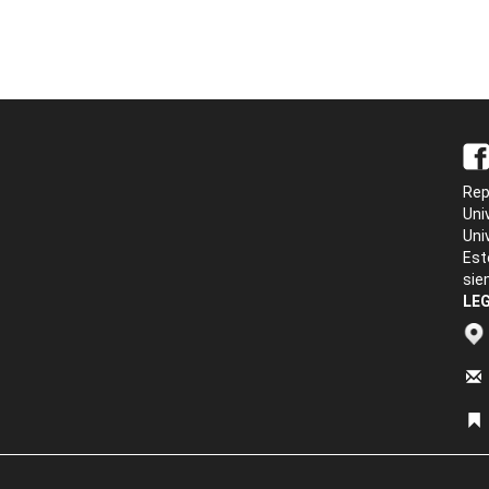
Rep
Uni
Uni
Est
sie
LEG