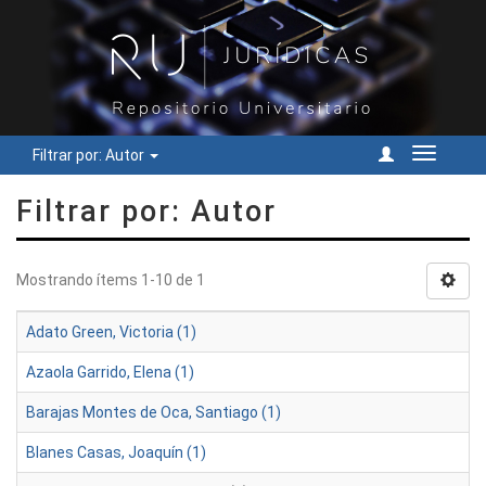
Filtrar por: Autor
Cambiar
navegac
Filtrar por: Autor
Mostrando ítems 1-10 de 1
Adato Green, Victoria (1)
Azaola Garrido, Elena (1)
Barajas Montes de Oca, Santiago (1)
Blanes Casas, Joaquín (1)