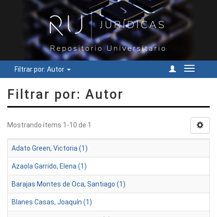
Filtrar por: Autor
Cambiar
navegac
Filtrar por: Autor
Mostrando ítems 1-10 de 1
Adato Green, Victoria (1)
Azaola Garrido, Elena (1)
Barajas Montes de Oca, Santiago (1)
Blanes Casas, Joaquín (1)