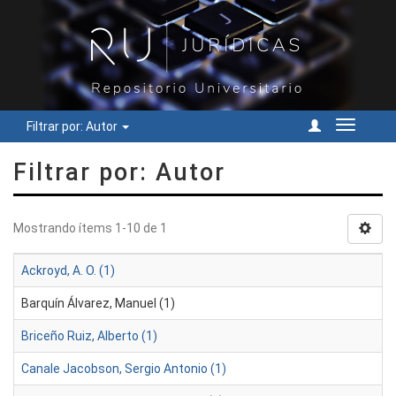
Filtrar por: Autor
Cambiar
navegac
Filtrar por: Autor
Mostrando ítems 1-10 de 1
Ackroyd, A. O. (1)
Barquín Álvarez, Manuel (1)
Briceño Ruiz, Alberto (1)
Canale Jacobson, Sergio Antonio (1)