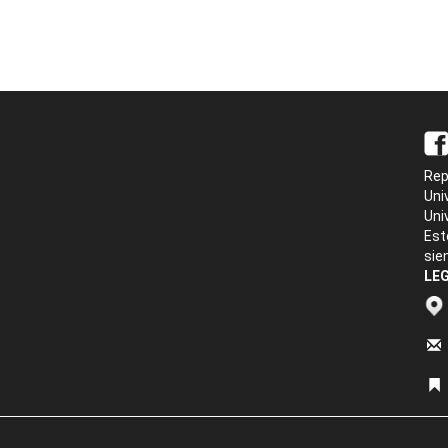
Rep
Uni
Uni
Est
sie
LEG