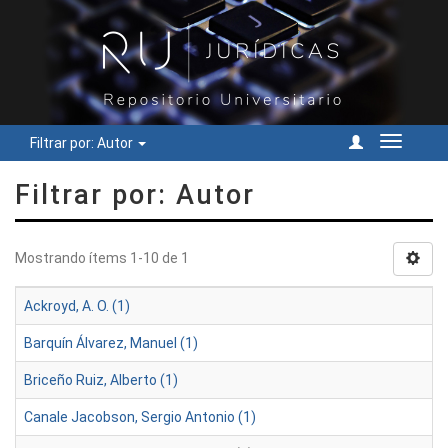
Filtrar por: Autor
Cambiar
navegac
Filtrar por: Autor
Mostrando ítems 1-10 de 1
Ackroyd, A. O. (1)
Barquín Álvarez, Manuel (1)
Briceño Ruiz, Alberto (1)
Canale Jacobson, Sergio Antonio (1)