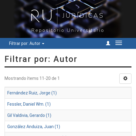
Filtrar por: Autor
Cambiar
navegac
Filtrar por: Autor
Mostrando ítems 11-20 de 1
Fernández Ruiz, Jorge (1)
Fessler, Daniel Wm. (1)
Gil Valdivia, Gerardo (1)
González Anduiza, Juan (1)