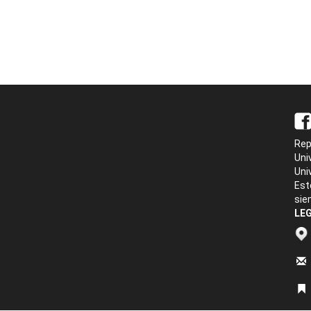
Rep
Uni
Uni
Est
sie
LEG