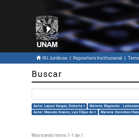
RU Jurídicas
Repositorio Institucional
Temas
Buscar
Autor: Lajous Vargas, Roberta ×
Materia: Migración - Latinoam
Autor: Macedo Soares, Luiz Filipe de ×
Materia: Derechos Hum
Mostrando ítems 1-1 de 1