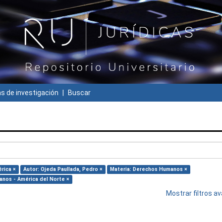
 de investigación
Buscar
érica ×
Autor: Ojeda Paullada, Pedro ×
Materia: Derechos Humanos ×
anos - América del Norte ×
Mostrar filtros 