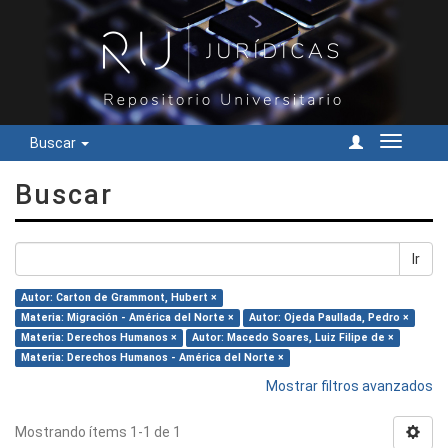
Buscar
Cambiar
navegac
Buscar
Ir
Autor: Carton de Grammont, Hubert ×
Materia: Migración - América del Norte ×
Autor: Ojeda Paullada, Pedro ×
Materia: Derechos Humanos ×
Autor: Macedo Soares, Luiz Filipe de ×
Materia: Derechos Humanos - América del Norte ×
Mostrar filtros avanzados
Mostrando ítems 1-1 de 1