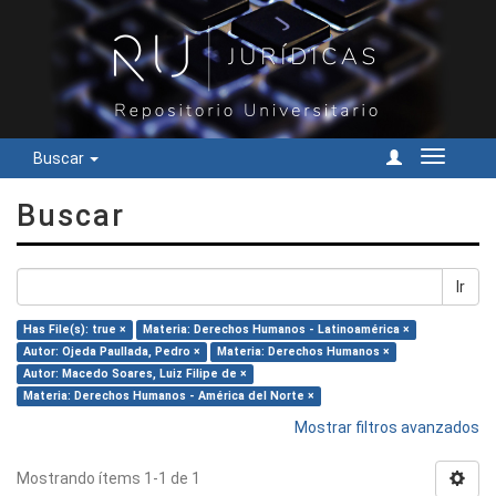
Buscar
Cambiar
navegac
Buscar
Ir
Has File(s): true ×
Materia: Derechos Humanos - Latinoamérica ×
Autor: Ojeda Paullada, Pedro ×
Materia: Derechos Humanos ×
Autor: Macedo Soares, Luiz Filipe de ×
Materia: Derechos Humanos - América del Norte ×
Mostrar filtros avanzados
Mostrando ítems 1-1 de 1